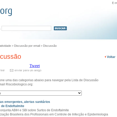
E-m
a
ratividade
>
Discussão por email
>
Discussão
scussão
Voltar
Tweet
one uma das categorias abaixo para navegar pela Lista de Discussão
mail Riscobiologico.org:
s emergentes, alertas sanitários
 de Endoftalmite
onjunta ABIH e SBI sobre Surtos de Endoftalmite
ciação Brasileira dos Profissionais em Controle de Infecção e Epidemiologia