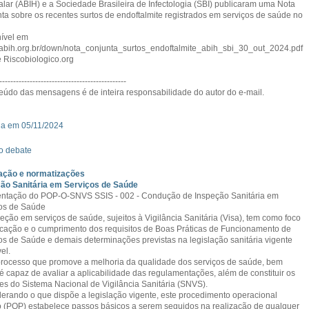
alar (ABIH) e a Sociedade Brasileira de Infectologia (SBI) publicaram uma Nota
ta sobre os recentes surtos de endoftalmite registrados em serviços de saúde no
ível em
//abih.org.br/down/nota_conjunta_surtos_endoftalmite_abih_sbi_30_out_2024.pdf
 Riscobiologico.org
----------------------------------------------
eúdo das mensagens é de inteira responsabilidade do autor do e-mail.
a em 05/11/2024
o debate
ação e normatizações
ão Sanitária em Serviços de Saúde
ntação do POP-O-SNVS SSIS - 002 - Condução de Inspeção Sanitária em
os de Saúde
peção em serviços de saúde, sujeitos à Vigilância Sanitária (Visa), tem como foco
ficação e o cumprimento dos requisitos de Boas Práticas de Funcionamento de
os de Saúde e demais determinações previstas na legislação sanitária vigente
el.
rocesso que promove a melhoria da qualidade dos serviços de saúde, bem
é capaz de avaliar a aplicabilidade das regulamentações, além de constituir os
ces do Sistema Nacional de Vigilância Sanitária (SNVS).
erando o que dispõe a legislação vigente, este procedimento operacional
 (POP) estabelece passos básicos a serem seguidos na realização de qualquer