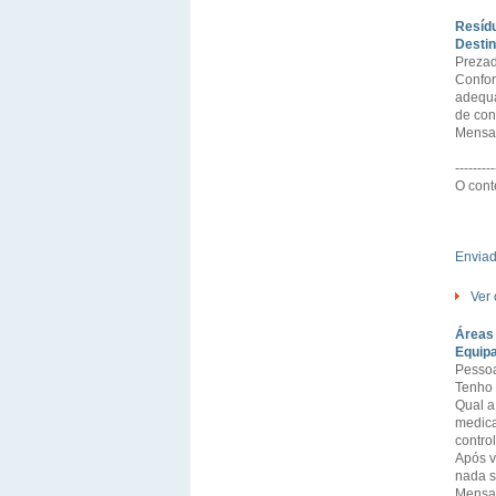
Resíd
Desti
Prezad
Confor
adequa
de con
Mensa
---------
O cont
Envia
Ver 
Áreas 
Equipa
Pessoa
Tenho 
Qual a
medica
contro
Após v
nada s
Mensag