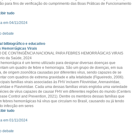
ão para fins de verificação do cumprimento das Boas Práticas de Funcionamento
xibir tudo
a em 04/11/2024
o debate
al bilbiográfico e educativo
s Hemorrágicas Virais
 DE CONTINGÊNCIA NACIONAL PARA FEBRES HEMORRÁGICAS VIRAIS
ério da Saúde, 2024
 hemorrágica é um termo utilizado para designar diversas doenças que
ntam um quadro de febre e hemorragia. São um grupo de doenças, em sua
a, de origem zoonótica causadas por diferentes vírus, sendo capazes de se
ntar com quadros de extrema gravidade e alta letalidade (Figueiredo, 2006).
ncipais famílias virais associadas às FHV incluem Filoviridae, Arenaviridae,
iridae e Flaviviridae. Cada uma dessas famílias virais engloba uma variedade
écies de vírus capazes de causar FHV em diferentes regiões do mundo (Centers
sease Control and Prevention, 2021). Dentre os membros dessas famílias que
 febres hemorrágicas há vírus que circulam no Brasil, causando ou já tendo
o infecção em seres
xibir tudo
a em 01/11/2024
o debate