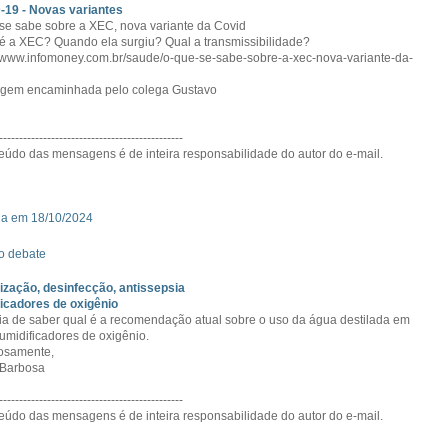
19 - Novas variantes
se sabe sobre a XEC, nova variante da Covid
é a XEC? Quando ela surgiu? Qual a transmissibilidade?
//www.infomoney.com.br/saude/o-que-se-sabe-sobre-a-xec-nova-variante-da-
gem encaminhada pelo colega Gustavo
----------------------------------------------
eúdo das mensagens é de inteira responsabilidade do autor do e-mail.
da em 18/10/2024
o debate
lização, desinfecção, antissepsia
icadores de oxigênio
ia de saber qual é a recomendação atual sobre o uso da água destilada em
umidificadores de oxigênio.
osamente,
 Barbosa
----------------------------------------------
eúdo das mensagens é de inteira responsabilidade do autor do e-mail.