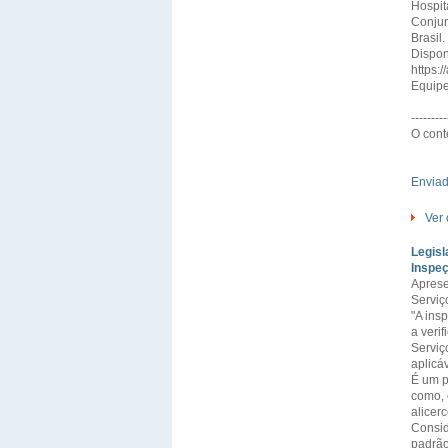
Hospit
Conjun
Brasil.
Dispon
https:
Equipe
---------
O cont
Enviad
Ver 
Legisl
Inspeç
Aprese
Serviç
"A ins
a veri
Serviç
aplicáv
É um p
como, 
alicer
Consid
padrão