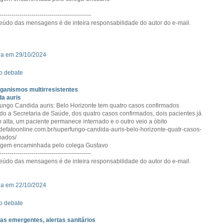
----------------------------------------------
eúdo das mensagens é de inteira responsabilidade do autor do e-mail.
da em 29/10/2024
o debate
ganismos multirresistentes
a auris
ungo Candida auris: Belo Horizonte tem quatro casos confirmados
o a Secretaria de Saúde, dos quatro casos confirmados, dois pacientes já
m alta, um paciente permanece internado e o outro veio a óbito
//defatoonline.com.br/superfungo-candida-auris-belo-horizonte-quatr-casos-
mados/
gem encaminhada pelo colega Gustavo
----------------------------------------------
eúdo das mensagens é de inteira responsabilidade do autor do e-mail.
da em 22/10/2024
o debate
s emergentes, alertas sanitários