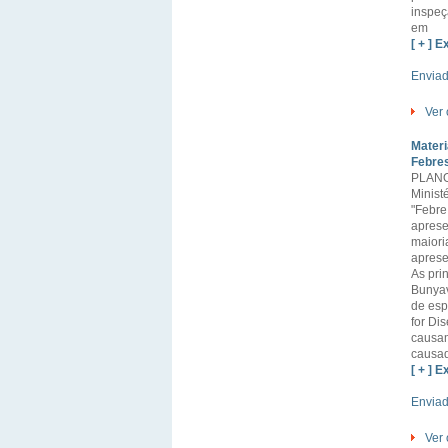
inspeç
em
[ + ] E
Enviad
Ver 
Materi
Febre
PLANO
Minist
"Febre
aprese
maiori
aprese
As pri
Bunyav
de esp
for Di
causam
causad
[ + ] E
Enviad
Ver 