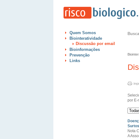
Quem Somos
Busc
Biointeratividade
Discussão por email
Bioinformações
Biointe
Prevenção
Links
Di
Seleci
por E-
Doença
Surtos
Nota C
A Asso