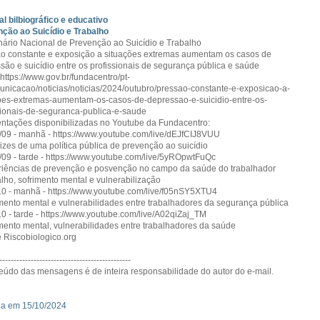
al bilbiográfico e educativo
ção ao Suicídio e Trabalho
nário Nacional de Prevenção ao Suicídio e Trabalho
o constante e exposição a situações extremas aumentam os casos de
são e suicídio entre os profissionais de segurança pública e saúde
 https://www.gov.br/fundacentro/pt-
unicacao/noticias/noticias/2024/outubro/pressao-constante-e-exposicao-a-
oes-extremas-aumentam-os-casos-de-depressao-e-suicidio-entre-os-
sionais-de-seguranca-publica-e-saude
ntações disponibilizadas no Youtube da Fundacentro:
/09 - manhã - https://www.youtube.com/live/dEJfCIJ8VUU
trizes de uma política pública de prevenção ao suicídio
/09 - tarde - https://www.youtube.com/live/5yROpwtFuQc
riências de prevenção e posvenção no campo da saúde do trabalhador
alho, sofrimento mental e vulnerabilização
10 - manhã - https://www.youtube.com/live/f05nSY5XTU4
imento mental e vulnerabilidades entre trabalhadores da segurança pública
10 - tarde - https://www.youtube.com/live/A02qiZaj_TM
imento mental, vulnerabilidades entre trabalhadores da saúde
 Riscobiologico.org
----------------------------------------------
eúdo das mensagens é de inteira responsabilidade do autor do e-mail.
da em 15/10/2024