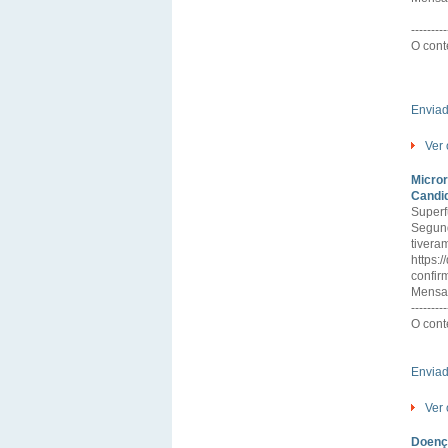
---------
O cont
Envia
Ver 
Micror
Candid
Superf
Segund
tivera
https:
confir
Mensa
---------
O cont
Envia
Ver 
Doença