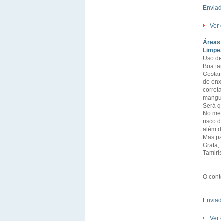
Envia
Ver 
Áreas 
Limpez
Uso de
Boa ta
Gostar
de enx
corret
mangu
Será q
No meu
risco 
além d
Mas pa
Grata,
Tamiri
---------
O cont
Envia
Ver 