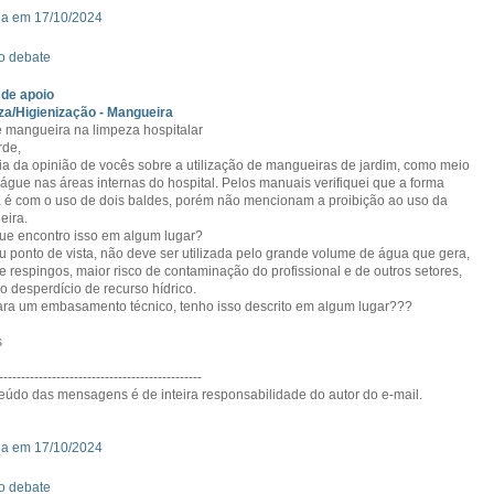
da em 17/10/2024
o debate
de apoio
a/Higienização - Mangueira
 mangueira na limpeza hospitalar
rde,
ia da opinião de vocês sobre a utilização de mangueiras de jardim, como meio
águe nas áreas internas do hospital. Pelos manuais verifiquei que a forma
a é com o uso de dois baldes, porém não mencionam a proibição ao uso da
eira.
ue encontro isso em algum lugar?
 ponto de vista, não deve ser utilizada pelo grande volume de água que gera,
de respingos, maior risco de contaminação do profissional e de outros setores,
o desperdício de recurso hídrico.
ra um embasamento técnico, tenho isso descrito em algum lugar???
s
----------------------------------------------
eúdo das mensagens é de inteira responsabilidade do autor do e-mail.
da em 17/10/2024
o debate