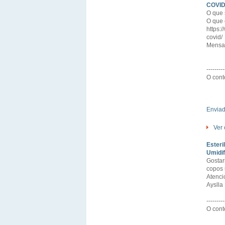
COVID-
O que 
O que 
https:
covid/
Mensa
---------
O cont
Envia
Ver 
Esteri
Umidif
Gostar
copos 
Atenci
Ayslla
---------
O cont