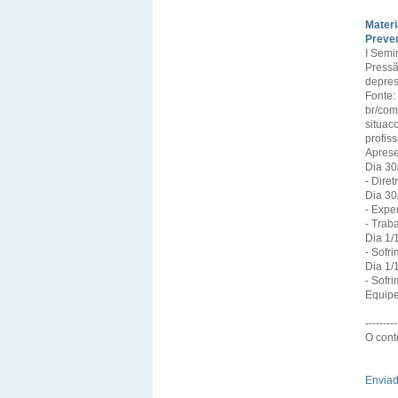
Materi
Preven
I Semi
Pressã
depres
Fonte:
br/com
situac
profis
Aprese
Dia 30
- Dire
Dia 30
- Expe
- Trab
Dia 1/
- Sofr
Dia 1/
- Sofr
Equipe
---------
O cont
Envia