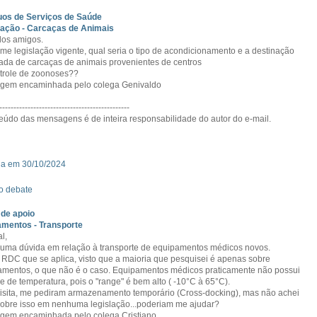
uos de Serviços de Saúde
nação - Carcaças de Animais
os amigos.
me legislação vigente, qual seria o tipo de acondicionamento e a destinação
da de carcaças de animais provenientes de centros
trole de zoonoses??
gem encaminhada pelo colega Genivaldo
----------------------------------------------
eúdo das mensagens é de inteira responsabilidade do autor do e-mail.
da em 30/10/2024
o debate
de apoio
mentos - Transporte
l,
uma dúvida em relação à transporte de equipamentos médicos novos.
 RDC que se aplica, visto que a maioria que pesquisei é apenas sobre
mentos, o que não é o caso. Equipamentos médicos praticamente não possui
le de temperatura, pois o "range" é bem alto ( -10°C à 65°C).
isita, me pediram armazenamento temporário (Cross-docking), mas não achei
obre isso em nenhuma legislação...poderiam me ajudar?
em encaminhada pelo colega Cristiano