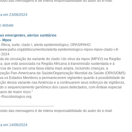
eúdo das mensagens é de inteira responsabilidade do autor do e-mail.
da em 23/08/2024
o debate
s emergentes, alertas sanitários
 - Mpox
 África, surto, clado I, alerta epidemiológico, OPAS/PAHO
//www.paho.org/pt/documentos/alerta-epidemiologico-mpox-mpxv-clado-i-8-
o-2024
sta da circulação da variante do clado I do vírus da mpox (MPXV) na Região
na, que está associada na Região Africana à transmissão sustentada e à
ncia de casos em uma faixa etária mais ampla, incluindo crianças, a
ização Pan-Americana da Saúde/Organização Mundial da Saúde (OPAS/OMS)
iva os Estados Membros a permanecerem vigilantes quanto à possibilidade de
ução dessa variante nas Américas e a continuarem seus esforços de vigilância,
ndo o sequenciamento genômico dos casos detectados, com ênfase especial
upos de maior risco."
 Riscobiologico.org
----------------------------------------------
eúdo das mensagens é de inteira responsabilidade do autor do e-mail.
da em 14/08/2024