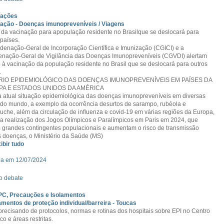
zações
ação - Doenças imunopreveníveis / Viagens
a da vacinação para apopulação residente no Brasilque se deslocará para
 países.
denação-Geral de Incorporação Científica e Imunização (CGICI) e a
nação-Geral de Vigilância das Doenças Imunopreveníveis (CGVDI) alertam
 à vacinação da população residente no Brasil que se deslocará para outros
.
IO EPIDEMIOLÓGICO DAS DOENÇAS IMUNOPREVENÍVEIS EM PAÍSES DA
A E ESTADOS UNIDOS DA AMÉRICA
 atual situação epidemiológica das doenças imunopreveníveis em diversas
 do mundo, a exemplo da ocorrência desurtos de sarampo, rubéola e
uche, além da circulação de influenza e covid-19 em várias regiões da Europa,
a realização dos Jogos Olímpicos e Paralímpicos em Paris em 2024, que
 grandes contingentes populacionais e aumentam o risco de transmissão
 doenças, o Ministério da Saúde (MS)
xibir tudo
da em 12/07/2024
o debate
PC, Precauções e Isolamentos
mentos de proteção individual/barreira - Toucas
precisando de protocolos, normas e rotinas dos hospitais sobre EPI no Centro
co e áreas restritas.