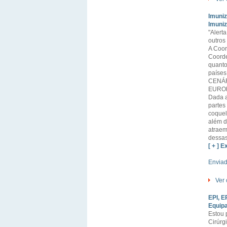
Imuni
Imuniz
"Alert
outros
A Coor
Coorde
quanto
países
CENÁR
EUROP
Dada a
partes
coquel
além d
atraem
dessas
[ + ] E
Envia
Ver 
EPI, E
Equipa
Estou 
Cirúrgi