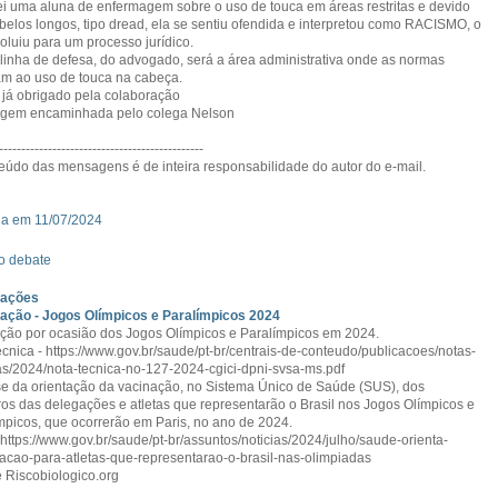
ei uma aluna de enfermagem sobre o uso de touca em áreas restritas e devido
belos longos, tipo dread, ela se sentiu ofendida e interpretou como RACISMO, o
oluiu para um processo jurídico.
linha de defesa, do advogado, será a área administrativa onde as normas
am ao uso de touca na cabeça.
já obrigado pela colaboração
gem encaminhada pelo colega Nelson
----------------------------------------------
eúdo das mensagens é de inteira responsabilidade do autor do e-mail.
a em 11/07/2024
o debate
zações
ação - Jogos Olímpicos e Paralímpicos 2024
ção por ocasião dos Jogos Olímpicos e Paralímpicos em 2024.
écnica - https://www.gov.br/saude/pt-br/centrais-de-conteudo/publicacoes/notas-
as/2024/nota-tecnica-no-127-2024-cgici-dpni-svsa-ms.pdf
se da orientação da vacinação, no Sistema Único de Saúde (SUS), dos
s das delegações e atletas que representarão o Brasil nos Jogos Olímpicos e
mpicos, que ocorrerão em Paris, no ano de 2024.
 https://www.gov.br/saude/pt-br/assuntos/noticias/2024/julho/saude-orienta-
acao-para-atletas-que-representarao-o-brasil-nas-olimpiadas
 Riscobiologico.org