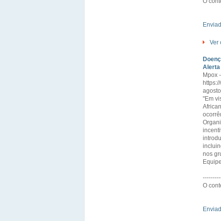
O cont
Envia
Ver 
Doença
Alerta
Mpox -
https:
agost
"Em vi
Africa
ocorrê
Organ
incent
introd
inclui
nos gr
Equipe
---------
O cont
Envia