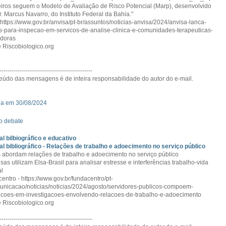
eiros seguem o Modelo de Avaliação de Risco Potencial (Marp), desenvolvido
r. Marcus Navarro, do Instituto Federal da Bahia."
 https://www.gov.br/anvisa/pt-br/assuntos/noticias-anvisa/2024/anvisa-lanca-
os-para-inspecao-em-servicos-de-analise-clinica-e-comunidades-terapeuticas-
edoras
 Riscobiologico.org
----------------------------------------------
eúdo das mensagens é de inteira responsabilidade do autor do e-mail.
da em 30/08/2024
o debate
al bilbiográfico e educativo
al bibliográfico - Relações de trabalho e adoecimento no serviço público
s abordam relações de trabalho e adoecimento no serviço público
sas utilizam Elsa-Brasil para analisar estresse e interferências trabalho-vida
l
entro - https://www.gov.br/fundacentro/pt-
unicacao/noticias/noticias/2024/agosto/servidores-publicos-compoem-
coes-em-investigacoes-envolvendo-relacoes-de-trabalho-e-adoecimento
 Riscobiologico.org
----------------------------------------------