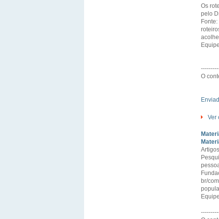
Os rot
pelo D
Fonte:
roteir
acolh
Equipe
---------
O cont
Envia
Ver 
Materi
Materi
Artigo
Pesqui
pessoa
Fundac
br/com
popula
Equipe
---------