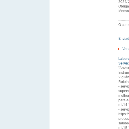
2024/ 
Obrig
Mensa
---------
O cont
Envia
Ver 
Labora
Serviç
"Anvis
Instru
Vigilâ
Roteir
- serv
superv
melhor
para-a
roi/14
- serv
https:
proces
saude/
roi/15