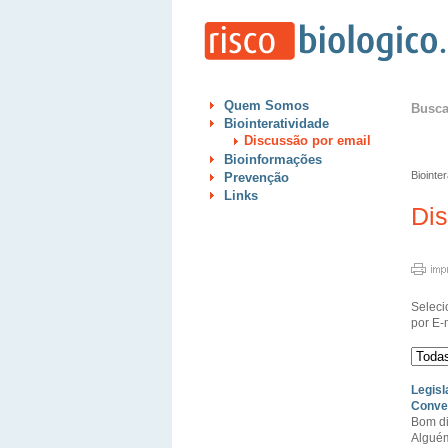
Quem Somos
Busc
Biointeratividade
Discussão por email
Bioinformações
Biointe
Prevenção
Links
Di
Seleci
por E-
Legisl
Conven
Bom di
Alguém