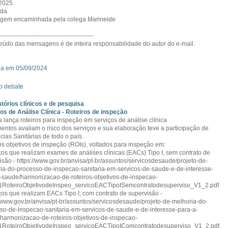
2025.
ada
gem encaminhada pela colega Marineide
----------------------------------------------
eúdo das mensagens é de inteira responsabilidade do autor do e-mail.
da em 05/09/2024
o debate
tórios clínicos e de pesquisa
os de Análise Clínica - Roteiros de inspeção
a lança roteiros para inspeção em serviços de análise clínica
mentos avaliam o risco dos serviços e sua elaboração teve a participação de
ncias Sanitárias de todo o país.
os objetivos de inspeção (ROIs), voltados para inspeção em:
iços que realizam exames de análises clínicas (EACs) Tipo I, sem contrato de
isão - https://www.gov.br/anvisa/pt-br/assuntos/servicosdesaude/projeto-de-
ia-do-processo-de-inspecao-sanitaria-em-servicos-de-saude-e-de-interesse-
-saude/harmonizacao-de-roteiros-objetivos-de-inspecao-
.1RoteiroObjetivodeInspeo_servicoEACTipoISemcontratodesuperviso_V1_2.pdf
iços que realizam EACs Tipo I, com contrato de supervisão -
//www.gov.br/anvisa/pt-br/assuntos/servicosdesaude/projeto-de-melhoria-do-
so-de-inspecao-sanitaria-em-servicos-de-saude-e-de-interesse-para-a-
harmonizacao-de-roteiros-objetivos-de-inspecao-
.1RoteiroObjetivodeInspeo_servicoEACTipoIComcontratodesuperviso_V1_2.pdf.