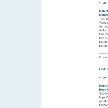
Ver 
Materi
Materi
Tese d
Viçosa
Aprimo
de Lab
Orient
Kurt A
Dispon
Equipe
---------
O cont
Envia
Ver 
Hepati
Hepati
Saúde 
https:
geral-
Dispon