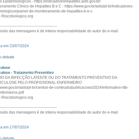
s Epidemiológicos - https://indicadoreshepatites.aids.gov.br/
toramento Clínico de Hepatites B e C - https://www.gov.br/aids/pt-br/indicadores-
iologicos/painel-de-monitoramento-de-hepatites-b-e-c
 Riscobiologico.org
----------------------------------------------
eúdo das mensagens é de inteira responsabilidade do autor do e-mail.
da em 23/07/2024
o debate
culose
ulose - Tratamento Preventivo
O DA INFECÇÃO LATENTE OU DO TRATAMENTO PREVENTIVO DA
RCULOSE PELO PROFISSIONAL ENFERMEIRO
//www.gov.br/aids/pt-br/central-de-conteudo/publicacoes/2024/informativo-iltb-
nfermeiros.pdf
 Riscobiologico.org
----------------------------------------------
eúdo das mensagens é de inteira responsabilidade do autor do e-mail.
da em 17/07/2024
o debate