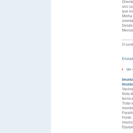
Orient
aos ca
que ev
Minha 
orient
Desde 
Mensa
---------
O cont
Enviad
Ver 
Imuni
Imuniz
Vacina
Nota t
tecnic
Trata-
membro
Paralí
Fonte:
imuniz
Equipe