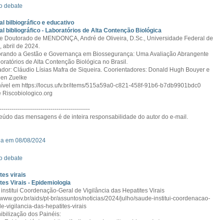
o debate
al bilbiográfico e educativo
al bibliográfico - Laboratórios de Alta Contenção Biológica
e Doutorado de MENDONÇA, André de Oliveira, D.Sc., Universidade Federal de
, abril de 2024.
rando a Gestão e Governança em Biossegurança: Uma Avaliação Abrangente
oratórios de Alta Contenção Biológica no Brasil.
ador: Cláudio Lísias Mafra de Siqueira. Coorientadores: Donald Hugh Bouyer e
llen Zuelke
ível em https://locus.ufv.br/items/515a59a0-c821-458f-91b6-b7db9901bdc0
 Riscobiologico.org
----------------------------------------------
eúdo das mensagens é de inteira responsabilidade do autor do e-mail.
da em 08/08/2024
o debate
tes virais
tes Virais - Epidemiologia
institui Coordenação-Geral de Vigilância das Hepatites Virais
//www.gov.br/aids/pt-br/assuntos/noticias/2024/julho/saude-institui-coordenacao-
de-vigilancia-das-hepatites-virais
ibilização dos Painéis: