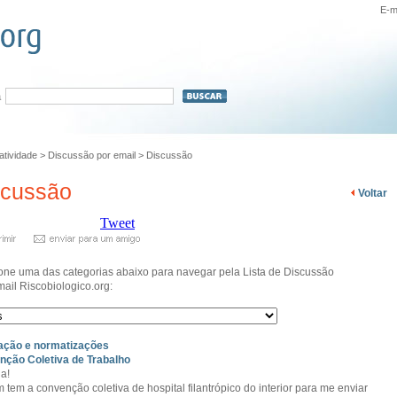
E-m
a
ratividade
>
Discussão por email
>
Discussão
scussão
Voltar
Tweet
one uma das categorias abaixo para navegar pela Lista de Discussão
mail Riscobiologico.org:
ação e normatizações
ção Coletiva de Trabalho
a!
 tem a convenção coletiva de hospital filantrópico do interior para me enviar