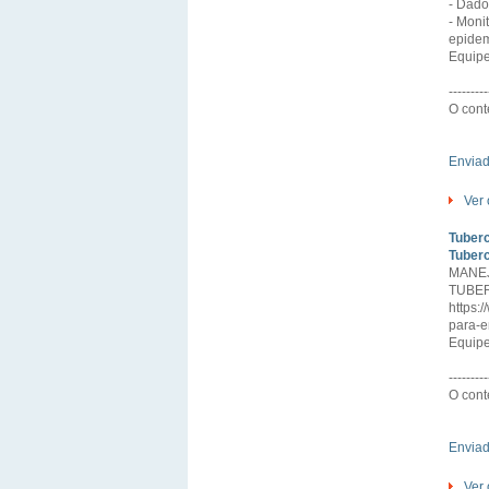
- Dado
- Moni
epidem
Equipe
---------
O cont
Envia
Ver 
Tuber
Tuberc
MANEJ
TUBE
https:
para-e
Equipe
---------
O cont
Envia
Ver 