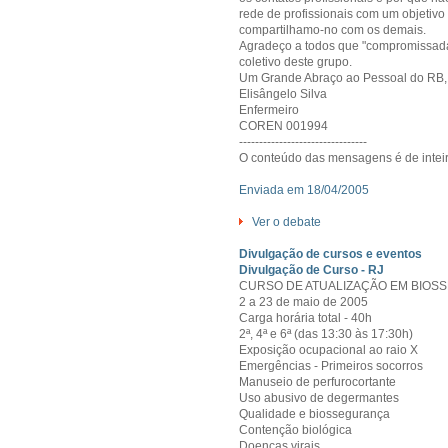
rede de profissionais com um objeti
compartilhamo-no com os demais.
Agradeço a todos que "compromissada
coletivo deste grupo.
Um Grande Abraço ao Pessoal do RB,
Elisângelo Silva
Enfermeiro
COREN 001994
--------------------------------
O conteúdo das mensagens é de inteir
Enviada em 18/04/2005
Ver o debate
Divulgação de cursos e eventos
Divulgação de Curso - RJ
CURSO DE ATUALIZAÇÃO EM BIOS
2 a 23 de maio de 2005
Carga horária total - 40h
2ª, 4ª e 6ª (das 13:30 às 17:30h)
Exposição ocupacional ao raio X
Emergências - Primeiros socorros
Manuseio de perfurocortante
Uso abusivo de degermantes
Qualidade e biossegurança
Contenção biológica
Doenças virais