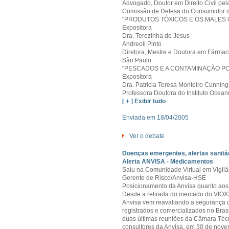
Advogado, Doutor em Direito Civil pe
Comissão de Defesa do Consumidor d
"PRODUTOS TÓXICOS E OS MALES
Expositora
Dra. Terezinha de Jesus
Andreoli Pinto
Diretora, Mestre e Doutora em Fárma
São Paulo
"PESCADOS E A CONTAMINAÇÃO P
Expositora
Dra. Patricia Teresa Monteiro Cunnin
Professora Doutora do Instituto Ocean
[ + ] Exibir tudo
Enviada em 18/04/2005
Ver o debate
Doenças emergentes, alertas sanitá
Alerta ANVISA - Medicamentos
Saiu na Comunidade Virtual em Vigil
Gerente de Risco/Anvisa-HSE
Posicionamento da Anvisa quanto aos 
Desde a retirada do mercado do VIOX
Anvisa vem reavaliando a segurança d
registrados e comercializados no Bras
duas últimas reuniões da Câmara Té
consultores da Anvisa, em 30 de nov