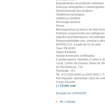
Equipamentos de proteção individual
Doenças emergentes e reemergentes
Gerenciamento dos resíduos
Obstetrícia biossegura
Vigilância sanitária
Riscologia química
Prions
Biossegurança no banco de leite hu
Doenças ocupacionais por patógenos
Agentes quimioterápicos, imunoterápico
Responsabilidade civil, criminal e éti
MATRÍCULA: a partir de 01 de abril
Taxa: R$ 40,00
Vagas limitadas
Sesrão fornecidos certificados
Coordenadores: Hamilton Coelho e Sil
Local: Centro de Estudos Olinto de Oli
Av. Rui Barbosa, 716
Flamengo - RJ
Tel. (21) 2553-6504 ou 2553-0052 r. 
Pré-requisito: apresentar cópia do cer
Corpo docente:
[ + ] Exibir tudo
Enviada em 15/04/2005
Ver o debate