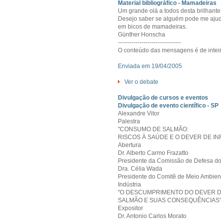
Material bibliográfico - Mamadeiras
Um grande olá a todos desta brilhante 
Desejo saber se alguém pode me ajuda
em bicos de mamadeiras.
Günther Honscha
--------------------------------
O conteúdo das mensagens é de inteir
Enviada em 19/04/2005
Ver o debate
Divulgação de cursos e eventos
Divulgação de evento científico - SP
Alexandre Vitor
Palestra
"CONSUMO DE SALMÃO:
RISCOS À SAÚDE E O DEVER DE I
Abertura
Dr. Alberto Carmo Frazatto
Presidente da Comissão de Defesa d
Dra. Célia Wada
Presidente do Comitê de Meio Ambient
Indústria
"O DESCUMPRIMENTO DO DEVER 
SALMÃO E SUAS CONSEQUÊNCIAS
Expositor
Dr. Antonio Carlos Morato