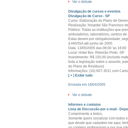
Ver o debate
Divulgação de cursos e eventos
Divulgação de Curso - SP
Curso: Elaboração do Plano de Geren
Realização: Hospital São Francisco de
Público: Todas as instituições que pre
ambulatórios, laboratórios, centros de
Estas devem por obrigatoriedade, se
á ANVISA até junho de 2005.
Data: 13/05/2005 das 08:00 'as 18:00
Local: Hotel Ibis- Ribeirão Preto -SP
Investimento: R$ 150,00 (incluido mat
toda a legislação sobre o assunto, pal
do Plano de Resíduos)
Informações: (16) 607-3011 com Carlo
[ + ] Exibir tudo
Enviada em 18/04/2005
Ver o debate
Informes e contatos
Lista de Discussão por e-mail - Dep
Cumprimento a todos,
Somente quero socializar com todos o
que desde que cadastrei-me aqui, ten
os contatos profissionais e por que n