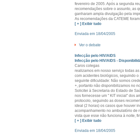
fevereiro de 2005. Após a segunda r
recomendações sobre o assunto, as qu
ganharam ampla divulgação pela imp
As recomendações da CATEME foram t
[ + ] Exibir tudo
Enviada em 18/04/2005
Ver o debate
Infecção pelo HIV/AIDS
Infecção pelo HIV/AIDS - Disponibilid
Caros colegas
realizamos em nosso serviço todas a
com acidentes biológicos, seguindo o
seguinte dificuldade: Não somos cred
+, portanto não disponibilizamos no no
Solicitei à Secretaria do Estado de Sa
nos fornecesse um " KIT inicial" dos an
protocolo, seguindo as doses recome
ideal (2 horas) os casos que houver i
acompanhamento no ambulatório de re
vista que esse não funciona à noite, 
[ + ] Exibir tudo
Enviada em 18/04/2005