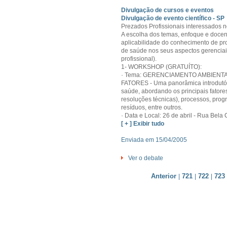
Divulgação de cursos e eventos
Divulgação de evento científico - SP
Prezados Profissionais interessados 
A escolha dos temas, enfoque e docente
aplicabilidade do conhecimento de pro
de saúde nos seus aspectos gerenciais
profissional).
1- WORKSHOP (GRATUÍTO):
· Tema: GERENCIAMENTO AMBIENTA
FATORES - Uma panorâmica introdutór
saúde, abordando os principais fatore
resoluções técnicas), processos, prog
resíduos, entre outros.
· Data e Local: 26 de abril - Rua Bela C
[ + ] Exibir tudo
Enviada em 15/04/2005
Ver o debate
Anterior
721
722
723
|
|
|