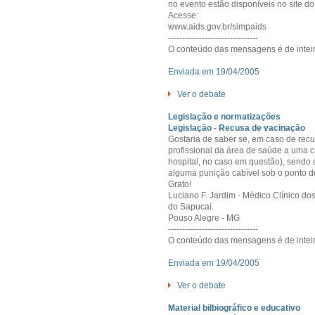
no evento estão disponíveis no site d
Acesse:
www.aids.gov.br/simpaids
--------------------------------
O conteúdo das mensagens é de inteir
Enviada em 19/04/2005
Ver o debate
Legislação e normatizações
Legislação - Recusa de vacinação
Gostaria de saber se, em caso de re
profissional da área de saúde a uma 
hospital, no caso em questão), sendo
alguma punição cabível sob o ponto de 
Grato!
Luciano F. Jardim - Médico Clínico do
do Sapucaí.
Pouso Alegre - MG
--------------------------------
O conteúdo das mensagens é de inteir
Enviada em 19/04/2005
Ver o debate
Material bilbiográfico e educativo