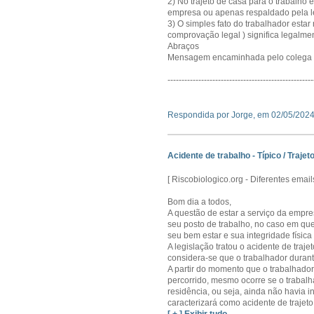
2) No trajeto de casa para o trabalho e
empresa ou apenas respaldado pela l
3) O simples fato do trabalhador est
comprovação legal ) significa legalm
Abraços
Mensagem encaminhada pelo colega 
----------------------------------------------------
Respondida por Jorge, em 02/05/202
Acidente de trabalho - Típico / Trajeto
[ Riscobiologico.org - Diferentes ema
Bom dia a todos,
A questão de estar a serviço da empre
seu posto de trabalho, no caso em qu
seu bem estar e sua integridade físic
A legislação tratou o acidente de traj
considera-se que o trabalhador duran
A partir do momento que o trabalhado
percorrido, mesmo ocorre se o trabal
residência, ou seja, ainda não havia i
caracterizará como acidente de trajeto