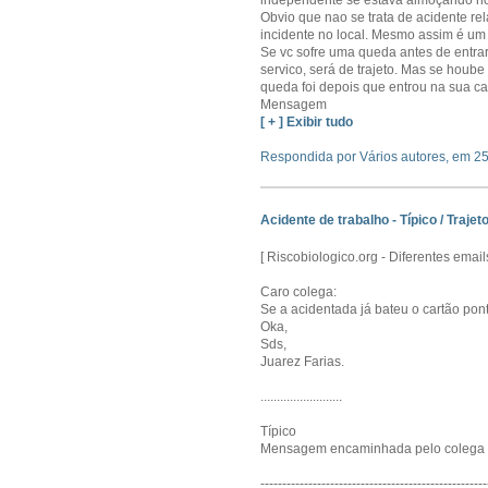
independente se estava almoçando no r
Obvio que nao se trata de acidente re
incidente no local. Mesmo assim é um 
Se vc sofre uma queda antes de entra
servico, será de trajeto. Mas se hoube
queda foi depois que entrou na sua cas
Mensagem
[ + ] Exibir tudo
Respondida por Vários autores, em 2
Acidente de trabalho - Típico / Trajeto
[ Riscobiologico.org - Diferentes ema
Caro colega:
Se a acidentada já bateu o cartão ponto
Oka,
Sds,
Juarez Farias.
.........................
Típico
Mensagem encaminhada pelo colega
----------------------------------------------------