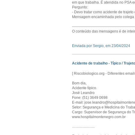
em que trabalha. É atendida no PSA e
Pergunto:
- Devo tratar como acidente de trajeto 
Mensagem encaminhada pelo colega 
----------------------------------------------------
O conteúdo das mensagens é de inteir
Enviada por Sergio, em 23/04/2024
Acidente de trabalho - Típico / Trajeto
[ Riscobiologico.org - Diferentes ema
Bom dia,
Acidente típico.
José Leandro
Fone: (51) 3649 0698
E-mail: jose.leandro@hospitalmonten
Setor: Segurança e Medicina do Trab
Cargo: Supervisor de Segurança do T
www.hospitalmontenegro.com.br
.........................