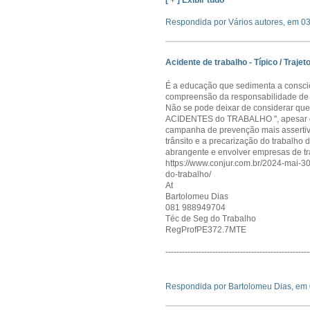
[ + ] Exibir tudo
Respondida por Vários autores, em 0
Acidente de trabalho - Típico / Trajeto
É a educação que sedimenta a consciê
compreensão da responsabilidade de 
Não se pode deixar de considerar que 
ACIDENTES do TRABALHO ", apesar de
campanha de prevenção mais assertiva,
trânsito e a precarização do trabalho 
abrangente e envolver empresas de tra
https://www.conjur.com.br/2024-mai-30
do-trabalho/
At
Bartolomeu Dias
081 988949704
Téc de Seg do Trabalho
RegProfPE372.7MTE
----------------------------------------------------
Respondida por Bartolomeu Dias, em