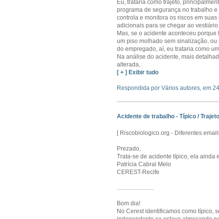
Eu, trataria como trajeto, principalme
programa de segurança no trabalho e 
controla e monitora os riscos em suas
adicionais para se chegar ao vestiário
Mas, se o acidente aconteceu porque 
um piso molhado sem sinalização, ou 
do empregado, aí, eu trataria como um 
Na análise do acidente, mais detalhad
alterada,
[ + ] Exibir tudo
Respondida por Vários autores, em 2
Acidente de trabalho - Típico / Trajeto
[ Riscobiologico.org - Diferentes ema
Prezado,
Trata-se de acidente típico, ela ainda
Patrícia Cabral Melo
CEREST-Recife
.........................
Bom dia!
No Cerest identificamos como típico,