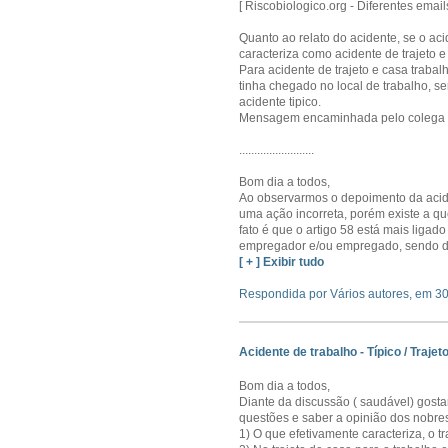
[ Riscobiologico.org - Diferentes ema
Quanto ao relato do acidente, se o ac
caracteriza como acidente de trajeto e s
Para acidente de trajeto e casa trabal
tinha chegado no local de trabalho, s
acidente tipico.
Mensagem encaminhada pelo colega
.........................
Bom dia a todos,
Ao observarmos o depoimento da acid
uma ação incorreta, porém existe a qu
fato é que o artigo 58 está mais ligad
empregador e/ou empregado, sendo d
[ + ] Exibir tudo
Respondida por Vários autores, em 3
Acidente de trabalho - Típico / Trajeto
Bom dia a todos,
Diante da discussão ( saudável) gost
questões e saber a opinião dos nobre
1) O que efetivamente caracteriza, o 