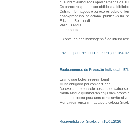
que foram elaborados após demanda da Tur
Os pareceres podem ser obtidos na biblioteca
Outras informações e pareceres sobre o Tema
acao=processo_seleciona_publica&num_
Érica Lui Reinhardt
Pesquisadora
Fundacentro
-------------------------------------------------------
O conteúdo das mensagens é de inteira resp
Enviada por Érica Lui Reinhardt, em 16/01/
Equipamentos de Proteção Individual - Efic
Estimo que todos estarem bem!
Muito obrigada por compartilhar.
Aproveitando o ensejo gostaria de saber s
Neste setor o quimioterápico já sem pronto p
pertinente trocar para uma com carvão ativo
Mensagem encaminhada pela colega Gisel
-------------------------------------------------------
Respondida por Gisele, em 19/01/2026