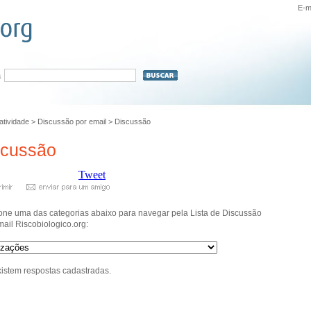
E-m
a
ratividade
>
Discussão por email
>
Discussão
scussão
Tweet
one uma das categorias abaixo para navegar pela Lista de Discussão
mail Riscobiologico.org:
istem respostas cadastradas.