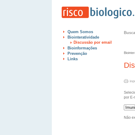
Quem Somos
Busc
Biointeratividade
Discussão por email
Bioinformações
Biointe
Prevenção
Links
Di
Seleci
por E-
Não ex